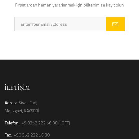
Fırsatlardan hemen yararlanmak için bültenimize kayıt olun
İLETİŞİM
Adres:
Sivas Cad,
Melikgazi, KAYSERİ
Telefon:
+9 0352 222 56 38 (LOFT)
Fax:
+90 352 222 56 38